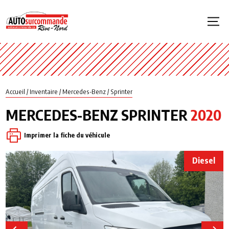
Accueil
/
Inventaire
/
Mercedes-Benz
/
Sprinter
MERCEDES-BENZ
SPRINTER
2020
Imprimer la fiche du véhicule
Diesel