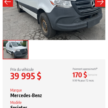
Prix du véhicule
Paiement approximatif*
170 $
39 995 $
/semaine
9.99 % pour 72 mois
Marque
Mercedes-Benz
Modèle
Sprinter