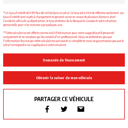
*Un taux d’intérêt de 9.99 % a été utilisé dans ce calcul. Ce taux est à titre de référence seulement. Les
taux d’intérêt sont sujets à changement et peuvent varier en raison de plusieurs facteurs, dont
l’année du véhicule, sa dépréciation, le taux directeur de la Banque du Canada et votre situation
personnelle, pour n’en nommer que quelques-uns.
**Cette calculatrice est offerte comme outil d'estimation pour votre usage éducatif personnel
uniquement et ne remplace pas les conseils d'un professionnel. Nous ne prétendons pas que
l'information fournie par cette calculatrice soit exacte ni complète et nous ne garantissons pas que le
calcul correspondra ou s’appliquera à votre situation.
Demande de financement
Obtenir la valeur de mon véhicule
PARTAGER CE VÉHICULE