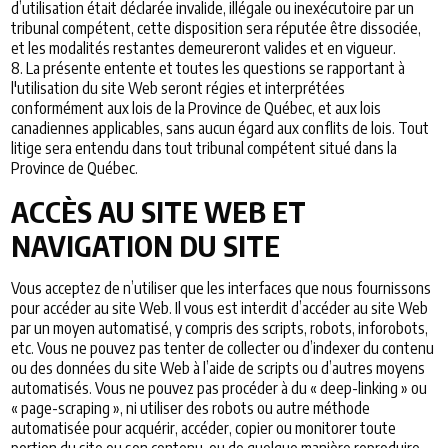
d’utilisation était déclarée invalide, illégale ou inexécutoire par un
tribunal compétent, cette disposition sera réputée être dissociée,
et les modalités restantes demeureront valides et en vigueur.
8.
La présente entente et toutes les questions se rapportant à
l'utilisation du site Web seront régies et interprétées
conformément aux lois de la Province de Québec, et aux lois
canadiennes applicables, sans aucun égard aux conflits de lois. Tout
litige sera entendu dans tout tribunal compétent situé dans la
Province de Québec.
ACCÈS AU SITE WEB ET
NAVIGATION DU SITE
Vous acceptez de n’utiliser que les interfaces que nous fournissons
pour accéder au site Web. Il vous est interdit d’accéder au site Web
par un moyen automatisé, y compris des scripts, robots, inforobots,
etc. Vous ne pouvez pas tenter de collecter ou d’indexer du contenu
ou des données du site Web à l’aide de scripts ou d’autres moyens
automatisés. Vous ne pouvez pas procéder à du « deep-linking » ou
« page-scraping », ni utiliser des robots ou autre méthode
automatisée pour acquérir, accéder, copier ou monitorer toute
portion du site ou son contenu, ou de quelque manière reproduire